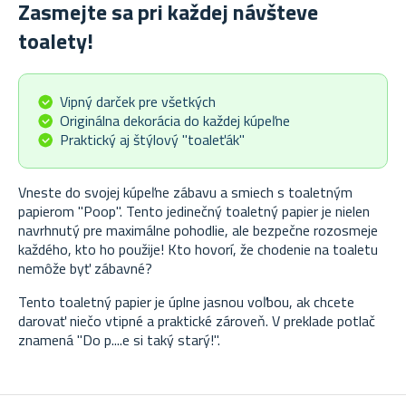
Zasmejte sa pri každej návšteve
toalety!
Vipný darček pre všetkých
Originálna dekorácia do každej kúpeľne
Praktický aj štýlový "toaleťák"
Vneste do svojej kúpeľne zábavu a smiech s toaletným
papierom "Poop". Tento jedinečný toaletný papier je nielen
navrhnutý pre maximálne pohodlie, ale bezpečne rozosmeje
každého, kto ho použije! Kto hovorí, že chodenie na toaletu
nemôže byť zábavné?
Tento toaletný papier je úplne jasnou voľbou, ak chcete
darovať niečo vtipné a praktické zároveň. V preklade potlač
znamená "Do p....e si taký starý!".