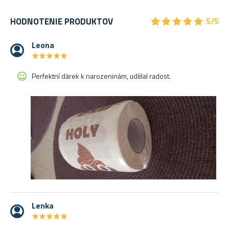
★
★
★
★
★
★
★
★
★
★
HODNOTENIE PRODUKTOV
5/5
Leona
★
★
★
★
★
★
★
★
★
★
Perfektní dárek k narozeninám, udělal radost.
Lenka
★
★
★
★
★
★
★
★
★
★