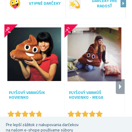
DARČEKY PRE
VTIPNÉ DARČEKY
RADOSŤ
-
4
0
-
4
1
-
1
2
%
%
PLYŠOVÝ VANKÚŠIK
PLYŠOVÝ VANKÚŠ
HOVIENKO
HOVIENKO - MEGA
K
★
★
★
★
★
★
★
★
★
★
★
★
★
★
★
★
★
★
★
★
Skladem
Skladem
S
Pre lepší zážitok z nakupovania darčekov
na našom e-shope používame súbory
5,09 €
16,22 €
14