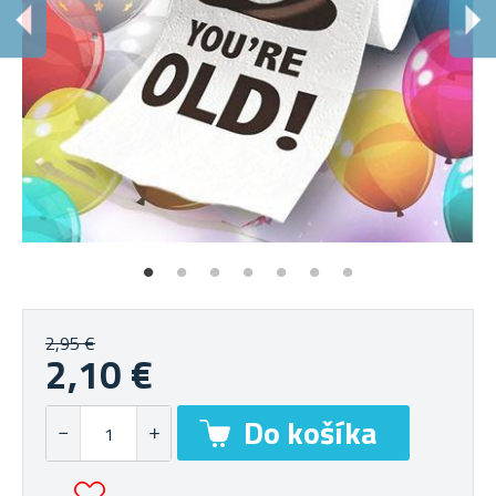
V
Pr
2,95 €
2,10 €