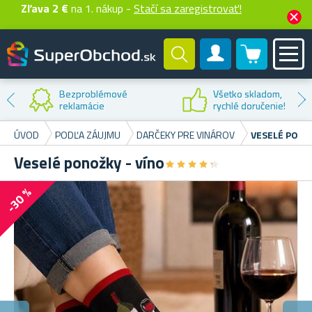
Zľava 2 €
na 1. nákup -
Stačí sa zaregistrovať!
0 produktů
Zákaznícky účet
Bezproblémové
Všetko skladom,
reklamácie
rychlé doručenie!
ÚVOD
PODĽA ZÁUJMU
DARČEKY PRE VINÁROV
VESELÉ PONO
Veselé ponožky - víno
★
★
★
★
★
★
★
★
★
★
-30 %
P
Ve