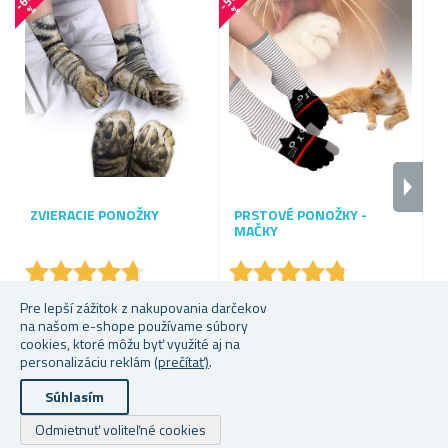
-
6
0
-
5
0
-
2
8
%
%
ZVIERACIE PONOŽKY
PRSTOVÉ PONOŽKY -
P
MAČKY
T
★
★
★
★
★
★
★
★
★
★
★
★
★
★
★
★
★
★
★
★
Skladem
Skladem
S
Pre lepší zážitok z nakupovania darčekov
na našom e-shope používame súbory
3,38 €
3,38 €
10
cookies, ktoré môžu byť využité aj na
personalizáciu reklám
(prečítať)
.
Súhlasím
Autorské práva a kopírovanie; 2026 Superobchod.sk. Všetky práva vyhradené.
Odmietnuť voliteľné cookies
Powered by
nopCommerce