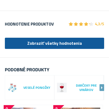
★
★
★
★
★
★
★
★
★
★
HODNOTENIE PRODUKTOV
4,3/5
Zobraziť všetky hodnotenia
PODOBNÉ PRODUKTY
DARČEKY PRE
VESELÉ PONOŽKY
VINÁROV