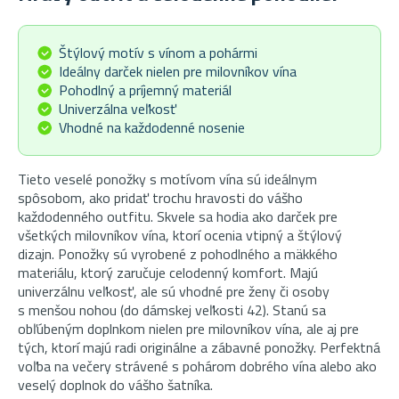
Štýlový motív s vínom a pohármi
Ideálny darček nielen pre milovníkov vína
Pohodlný a príjemný materiál
Univerzálna veľkosť
Vhodné na každodenné nosenie
Tieto veselé ponožky s motívom vína sú ideálnym
spôsobom, ako pridať trochu hravosti do vášho
každodenného outfitu. Skvele sa hodia ako darček pre
všetkých milovníkov vína, ktorí ocenia vtipný a štýlový
dizajn. Ponožky sú vyrobené z pohodlného a mäkkého
materiálu, ktorý zaručuje celodenný komfort. Majú
univerzálnu veľkosť, ale sú vhodné pre ženy či osoby
s menšou nohou (do dámskej veľkosti 42). Stanú sa
obľúbeným doplnkom nielen pre milovníkov vína, ale aj pre
tých, ktorí majú radi originálne a zábavné ponožky. Perfektná
voľba na večery strávené s pohárom dobrého vína alebo ako
veselý doplnok do vášho šatníka.