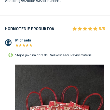
vianočnej výzdobe vášho interiéru.
★
★
★
★
★
★
★
★
★
★
HODNOTENIE PRODUKTOV
5/5
Michaela
★
★
★
★
★
★
★
★
★
★
Stejná jako na obrázku. Velikost sedí. Pevný materiál.