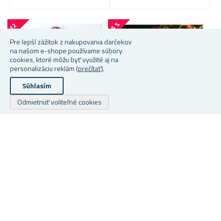
-5 %
-
1
2
-
3
4
%
Pre lepší zážitok z nakupovania darčekov
na našom e-shope používame súbory
cookies, ktoré môžu byť využité aj na
personalizáciu reklám
(prečítať)
.
Súhlasím
Odmietnuť voliteľné cookies
VIANOČNÁ TAŠKA -
VIANOČNÁ TAŠKA -
V
VEĽKOSŤ S - DARČEKY
VEĽKOSŤ L - DARČEKY
H
★
★
★
★
★
★
★
★
★
★
★
★
★
★
★
★
★
★
★
★
Skladem
Skladem
S
Od 1,07 €
Od 1,41 €
Od