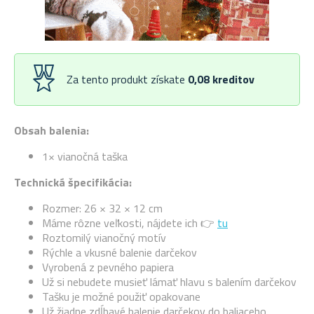
Za tento produkt získate
0,08
kreditov
Obsah balenia:
1× vianočná taška
Technická špecifikácia:
Rozmer: 26 × 32 × 12 cm
Máme rôzne veľkosti, nájdete ich 👉
tu
Roztomilý vianočný motív
Rýchle a vkusné balenie darčekov
Vyrobená z pevného papiera
Už si nebudete musieť lámať hlavu s balením darčekov
Tašku je možné použiť opakovane
Už žiadne zdĺhavé balenie darčekov do baliaceho