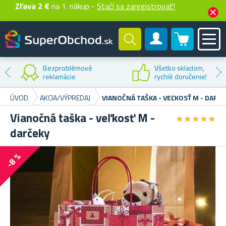
Zľava 2 €
na 1. nákup -
Stačí sa zaregistrovať!
0 produktů
Zákaznícky účet
Zľava na
prvý nákup
ÚVOD
AKCIA/VÝPREDAJ
VIANOČNÁ TAŠKA - VEĽKOSŤ M - DARČ
Vianočná taška - veľkosť M -
★
★
★
★
★
★
★
★
★
★
darčeky
-8 %