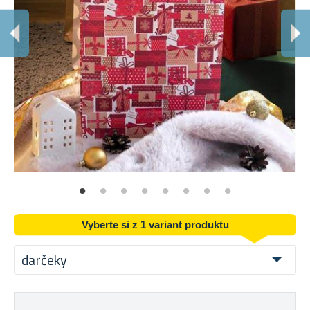
B
Je
Vyberte si z 1 variant produktu
darčeky