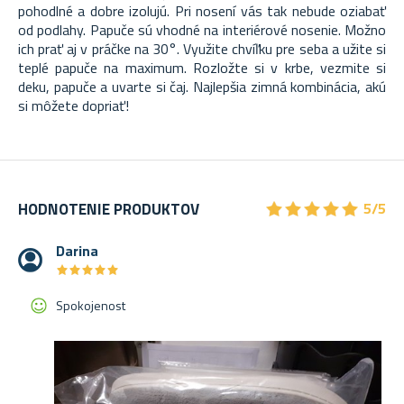
pohodlné a dobre izolujú. Pri nosení vás tak nebude oziabať
od podlahy. Papuče sú vhodné na interiérové nosenie. Možno
ich prať aj v práčke na 30°. Využite chvíľku pre seba a užite si
teplé papuče na maximum. Rozložte si v krbe, vezmite si
deku, papuče a uvarte si čaj. Najlepšia zimná kombinácia, akú
si môžete dopriať!
★
★
★
★
★
★
★
★
★
★
HODNOTENIE PRODUKTOV
5/5
Darina
★
★
★
★
★
★
★
★
★
★
Spokojenost