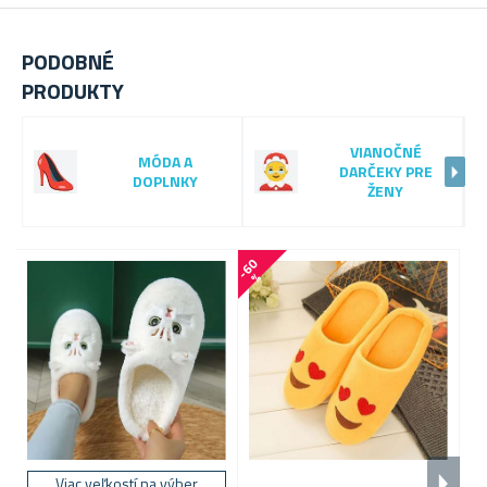
PODOBNÉ
PRODUKTY
VIANOČNÉ
MÓDA A
DARČEKY PRE
DOPLNKY
ŽENY
-
6
0
-
1
2
%
Pr
Orig
Viac veľkostí na výber