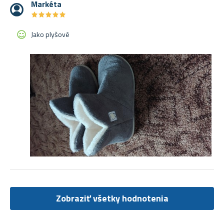
Markéta
★
★
★
★
★
★
★
★
★
★
Jako plyšové
Zobraziť všetky hodnotenia