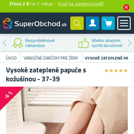
Zľava 2 €
na 1. nákup -
Stačí sa zaregistrovať!
0 produktů
Zákaznícky účet
Zľava na
prvý nákup
ÚVOD
VIANOČNÉ DARČEKY PRE ŽENY
VYSOKÉ ZATEPLENÉ PAPUČ
Vysoké zateplené papuče s
★
★
★
★
★
★
★
★
★
★
kožušinou - 37-39
-6 %