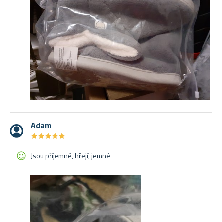
Adam
★
★
★
★
★
★
★
★
★
★
Jsou příjemné, hřejí, jemné