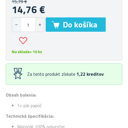
15,79 €
14,76 €
Na sklade> 10 ks
Za tento produkt získate
1,22
kreditov
Obsah balenia:
1× pár papúč
Technická špecifikácia:
Materiál: 100% polyester