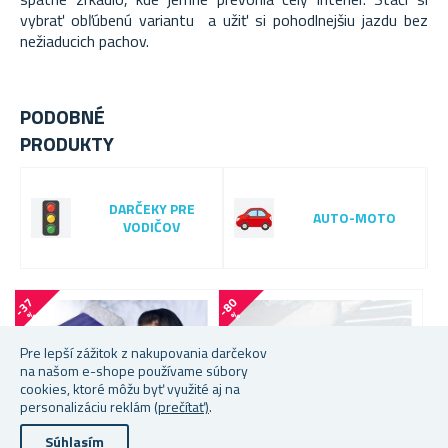
vybrať obľúbenú variantu a užiť si pohodlnejšiu jazdu bez
nežiaducich pachov.
PODOBNÉ
PRODUKTY
DARČEKY PRE
AUTO-MOTO
VODIČOV
-
3
7
-
8
0
-
4
0
%
%
Pre lepší zážitok z nakupovania darčekov
na našom e-shope používame súbory
cookies, ktoré môžu byť využité aj na
personalizáciu reklám
(prečítať)
.
Súhlasím