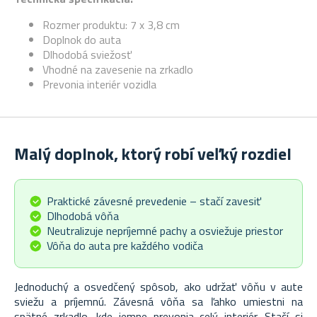
Rozmer produktu:
7 x 3,8 cm
Doplnok do auta
Dlhodobá sviežosť
Vhodné na zavesenie na zrkadlo
Prevonia interiér vozidla
Malý doplnok, ktorý robí veľký rozdiel
Praktické závesné prevedenie – stačí zavesiť
Dlhodobá vôňa
Neutralizuje nepríjemné pachy a osviežuje priestor
Vôňa do auta pre každého vodiča
Jednoduchý a osvedčený spôsob, ako udržať vôňu v aute
sviežu a príjemnú. Závesná vôňa sa ľahko umiestni na
spätné zrkadlo, kde jemne prevonia celý interiér. Stačí si