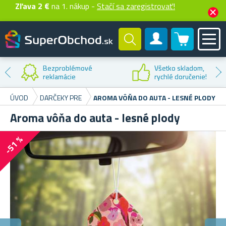
Zľava 2 €
na 1. nákup -
Stačí sa zaregistrovať!
0 produktů
Zákaznícky účet
Bezproblémové
Všetko skladom,
reklamácie
rychlé doručenie!
ÚVOD
DARČEKY PRE
AROMA VÔŇA DO AUTA - LESNÉ PLODY
Aroma vôňa do auta - lesné plody
-51 %
D
Pre