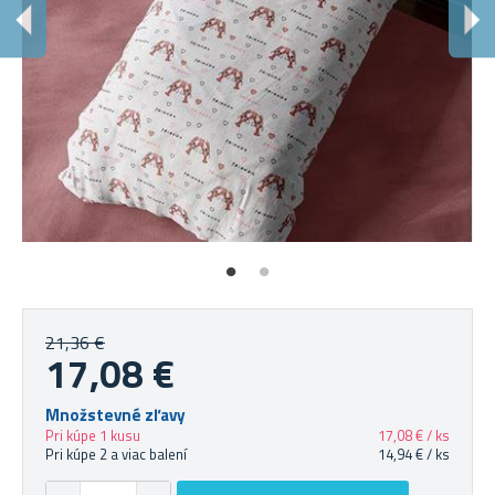
21,36 €
17,08 €
Množstevné zľavy
Pri kúpe 1 kusu
17,08 € / ks
Pri kúpe 2 a viac balení
14,94 € / ks