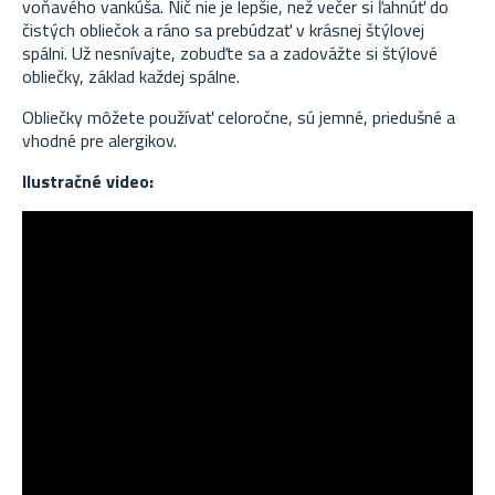
voňavého vankúša. Nič nie je lepšie, než večer si ľahnúť do
čistých obliečok a ráno sa prebúdzať v krásnej štýlovej
spálni. Už nesnívajte, zobuďte sa a zadovážte si štýlové
obliečky, základ každej spálne.
Obliečky môžete používať celoročne, sú jemné, priedušné a
vhodné pre alergikov.
Ilustračné video: