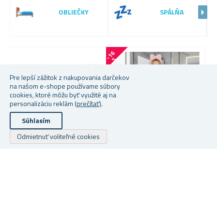
OBLIEČKY
SPÁLŇA
-
1
6
%
Pre lepší zážitok z nakupovania darčekov
na našom e-shope používame súbory
cookies, ktoré môžu byť využité aj na
personalizáciu reklám
(prečítať)
.
Súhlasím
Odmietnuť voliteľné cookies
Viac farieb na výber
RELAXAČNÝ VANKÚŠ POD
B
NOHY
C
UTERÁKOVÉ ŠATY S
ČELENKOU
★
★
★
★
★
★
★
★
★
★
★
★
★
★
★
★
★
★
★
★
Skladem
Skladem
S