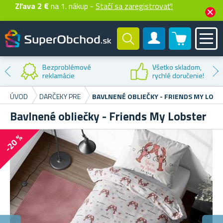
Zľava 2 €
na 1. nákup -
Stačí sa zaregistrovať!
0 produktů
Zákaznícky účet
Bezproblémové
Všetko skladom,
reklamácie
rychlé doručenie!
ÚVOD
DARČEKY PRE
BAVLNENÉ OBLIEČKY - FRIENDS MY LOB
Bavlnené obliečky - Friends My Lobster
-20 %