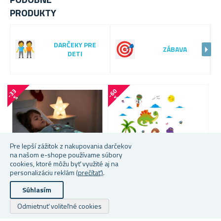
PRODUKTY
DARČEKY PRE
ZÁBAVA
DETI
-
3
3
-
6
0
-
5
2
%
%
Pre lepší zážitok z nakupovania darčekov
na našom e-shope používame súbory
cookies, ktoré môžu byť využité aj na
personalizáciu reklám
(prečítať)
.
Súhlasím
VIANOČNÁ SVIETIACA DEKA
SAMOLEPKY NA STENU -
S
Odmietnuť voliteľné cookies
DINOSAURY
P