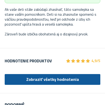
Ak vaše deti stále zabúdajú zhasínať, táto samolepka sa
stane vaším pomocníkom. Deti si na zhasnutie spomenú s
väčšou pravdepodobnosťou, keď pri odchode z izby ich
pozornosť upúta hravá a veselá samolepka.
Zároveň bude izbička obohatená aj o dizajnový prvok.
★
★
★
★
★
★
★
★
★
★
HODNOTENIE PRODUKTOV
4,9/5
Zobraziť všetky hodnotenia
PODOBNÉ