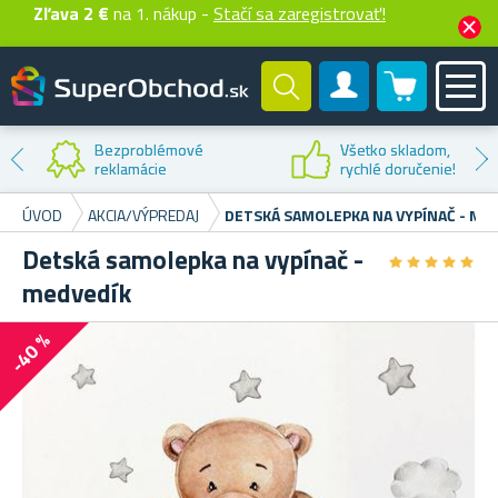
Zľava 2 €
na 1. nákup -
Stačí sa zaregistrovať!
0 produktů
Zákaznícky účet
Bezproblémové
Všetko skladom,
reklamácie
rychlé doručenie!
ÚVOD
AKCIA/VÝPREDAJ
DETSKÁ SAMOLEPKA NA VYPÍNAČ - ME
Detská samolepka na vypínač -
★
★
★
★
★
★
★
★
★
★
medvedík
-40 %