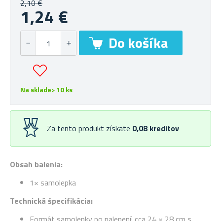
2,10 €
1,24 €
Na sklade> 10 ks
Za tento produkt získate
0,08
kreditov
Obsah balenia:
1× samolepka
Technická špecifikácia:
Formát samolepky po nalepení: cca 24 × 28 cm s