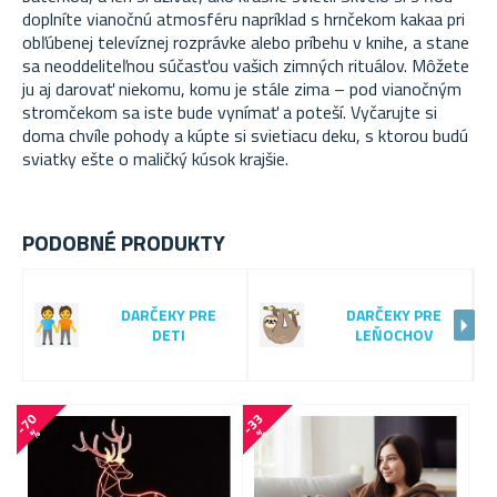
doplníte vianočnú atmosféru napríklad s hrnčekom kakaa pri
obľúbenej televíznej rozprávke alebo príbehu v knihe, a stane
sa neoddeliteľnou súčasťou vašich zimných rituálov. Môžete
ju aj darovať niekomu, komu je stále zima – pod vianočným
stromčekom sa iste bude vynímať a poteší. Vyčarujte si
doma chvíle pohody a kúpte si svietiacu deku, s ktorou budú
sviatky ešte o maličký kúsok krajšie.
PODOBNÉ PRODUKTY
DARČEKY PRE
DARČEKY PRE
DETI
LEŇOCHOV
-
7
0
-
3
3
-
4
3
%
%