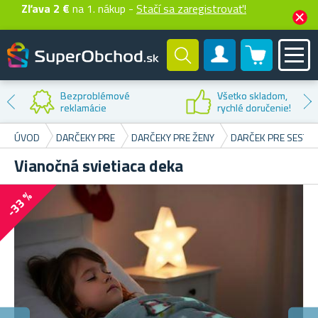
Zľava 2 €
na 1. nákup -
Stačí sa zaregistrovať!
0 produktů
Zákaznícky účet
Bezproblémové
Všetko skladom,
reklamácie
rychlé doručenie!
ÚVOD
DARČEKY PRE
DARČEKY PRE ŽENY
DARČEK PRE SESTR
Vianočná svietiaca deka
-33 %