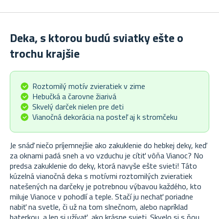
Deka, s ktorou budú sviatky ešte o
trochu krajšie
Roztomilý motív zvieratiek v zime
Hebučká a čarovne žiarivá
Skvelý darček nielen pre deti
Vianočná dekorácia na posteľ aj k stromčeku
Je snáď niečo príjemnejšie ako zakuklenie do hebkej deky, keď
za oknami padá sneh a vo vzduchu je cítiť vôňa Vianoc? No
predsa zakuklenie do deky, ktorá navyše ešte svieti! Táto
kúzelná vianočná deka s motívmi roztomilých zvieratiek
natešených na darčeky je potrebnou výbavou každého, kto
miluje Vianoce v pohodlí a teple. Stačí ju nechať poriadne
nabiť na svetle, či už na tom slnečnom, alebo napríklad
baterkou, a len si užívať, ako krásne svieti. Skvelo si s ňou