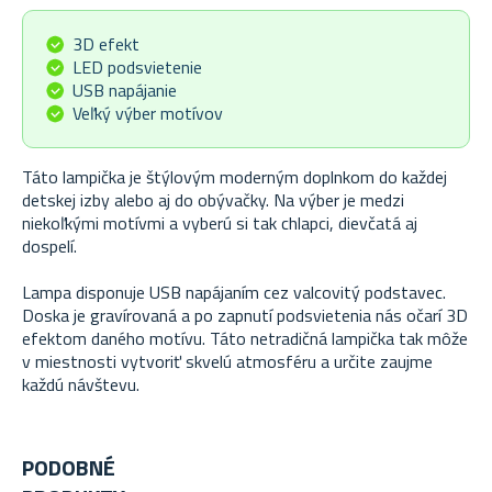
3D efekt
LED podsvietenie
USB napájanie
Veľký výber motívov
Táto lampička je štýlovým moderným doplnkom do každej
detskej izby alebo aj do obývačky. Na výber je medzi
niekoľkými motívmi a vyberú si tak chlapci, dievčatá aj
dospelí.
Lampa disponuje USB napájaním cez valcovitý podstavec.
Doska je gravírovaná a po zapnutí podsvietenia nás očarí 3D
efektom daného motívu. Táto netradičná lampička tak môže
v miestnosti vytvoriť skvelú atmosféru a určite zaujme
každú návštevu.
PODOBNÉ