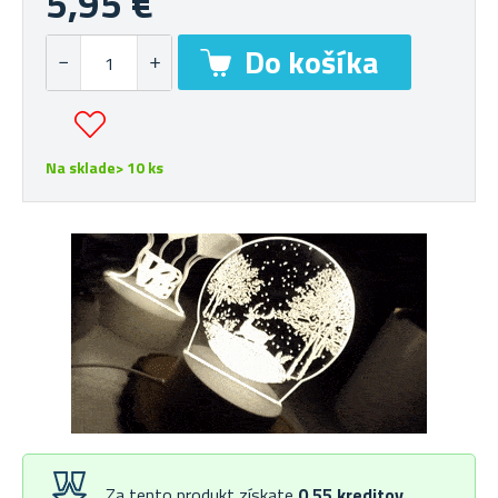
5,95 €
Na sklade> 10 ks
Za tento produkt získate
0,55
kreditov