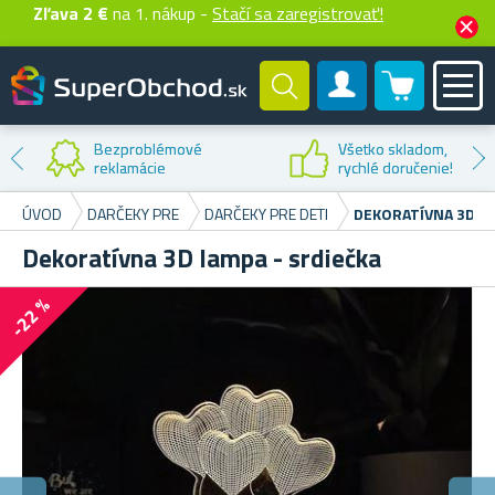
Zľava 2 €
na 1. nákup -
Stačí sa zaregistrovať!
0 produktů
Zákaznícky účet
Bezproblémové
Všetko skladom,
reklamácie
rychlé doručenie!
ÚVOD
DARČEKY PRE
DARČEKY PRE DETI
DEKORATÍVNA 3D LA
Dekoratívna 3D lampa - srdiečka
-22 %