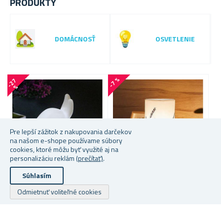
PRODUKTY
DOMÁCNOSŤ
OSVETLENIE
-7 %
-
2
7
-
3
3
%
Pre lepší zážitok z nakupovania darčekov
na našom e-shope používame súbory
cookies, ktoré môžu byť využité aj na
personalizáciu reklám
(prečítať)
.
Súhlasím
DETSKÁ LAMPIČKA -
STOLNÁ LAMPIČKA S
V
Odmietnuť voliteľné cookies
ZAJAČIK
MOTÍVOM PRÍRODY
★
★
★
★
★
★
★
★
★
★
★
★
★
★
★
★
★
★
★
★