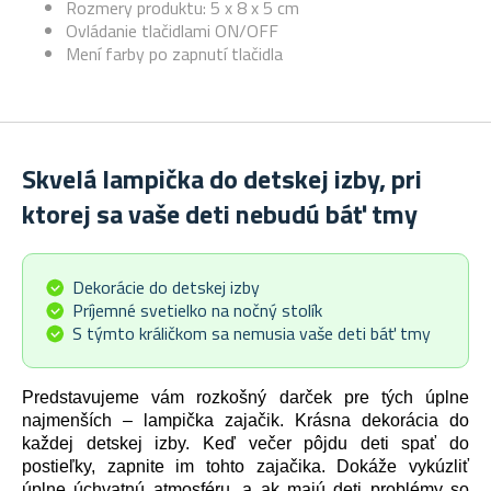
Rozmery produktu: 5 x 8 x 5 cm
Ovládanie tlačidlami ON/OFF
Mení farby po zapnutí tlačidla
Skvelá lampička do detskej izby, pri
ktorej sa vaše deti nebudú báť tmy
Dekorácie do detskej izby
Príjemné svetielko na nočný stolík
S týmto králičkom sa nemusia vaše deti báť tmy
Predstavujeme vám rozkošný darček pre tých úplne
najmenších – lampička zajačik. Krásna dekorácia do
každej detskej izby. Keď večer pôjdu deti spať do
postieľky, zapnite im tohto zajačika. Dokáže vykúzliť
úplne úchvatnú atmosféru, a ak majú deti problémy so