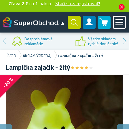
Zľava 2 €
na 1. nákup -
Stačí sa zaregistrovať!
0 produktů
Zákaznícky účet
Bezproblémové
Všetko skladom,
reklamácie
rychlé doručenie!
ÚVOD
AKCIA/VÝPREDAJ
LAMPIČKA ZAJAČIK - ŽLTÝ
Lampička zajačik - žltý
★
★
★
★
★
★
★
★
★
★
-20 %