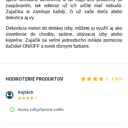
zaspávaním, tak odteraz už ich určite mať nebudú.
Zajačika si zamiluje každý, či už vaše dieťa alebo
dokonca aj vy.
Dekorácia nielen do detskej izby, môžete ju využiť aj ako
osvetlenie do chodby, spálne, obývacej izby alebo
kúpeľne. Zajačik sa veľmi jednoducho ovláda pomocou
tlačidiel ON/OFF a svieti rôznymi farbami.
★
★
★
★
★
★
★
★
★
★
HODNOTENIE PRODUKTOV
3,8/5
Vojtěch
★
★
★
★
★
★
★
★
★
★
Hezky svítí,příjemné světlo