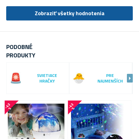
Zobraziť všetky hodnotenia
PODOBNÉ
PRODUKTY
SVIETIACE
PRE
HRAČKY
NAJMENŠÍCH
-
4
3
-
4
3
-
2
7
%
%