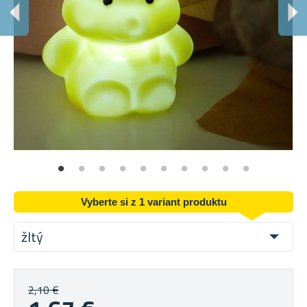
R
I s
Vyberte si z 1 variant produktu
žltý
2,10 €