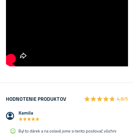
★
★
★
★
★
★
★
★
★
★
HODNOTENIE PRODUKTOV
4,8/5
Kamila
★
★
★
★
★
★
★
★
★
★
Byl to dárek a na oslavě jsme si tento posilovač všichni