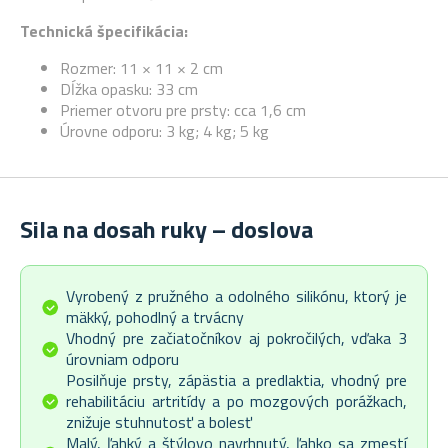
Technická špecifikácia:
Rozmer: 11 × 11 × 2 cm
Dĺžka opasku: 33 cm
Priemer otvoru pre prsty: cca 1,6 cm
Úrovne odporu: 3 kg; 4 kg; 5 kg
Sila na dosah ruky – doslova
Vyrobený z pružného a odolného silikónu, ktorý je
mäkký, pohodlný a trvácny
Vhodný pre začiatočníkov aj pokročilých, vďaka 3
úrovniam odporu
Posilňuje prsty, zápästia a predlaktia, vhodný pre
rehabilitáciu artritídy a po mozgových porážkach,
znižuje stuhnutosť a bolesť
Malý, ľahký a štýlovo navrhnutý, ľahko sa zmestí