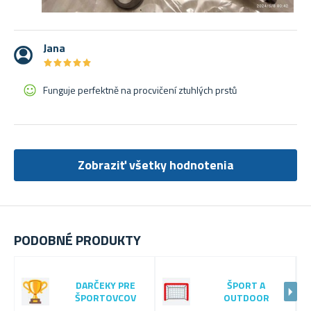
Jana
★
★
★
★
★
★
★
★
★
★
Funguje perfektně na procvičení ztuhlých prstů
Zobraziť všetky hodnotenia
PODOBNÉ PRODUKTY
DARČEKY PRE
ŠPORT A
ŠPORTOVCOV
OUTDOOR