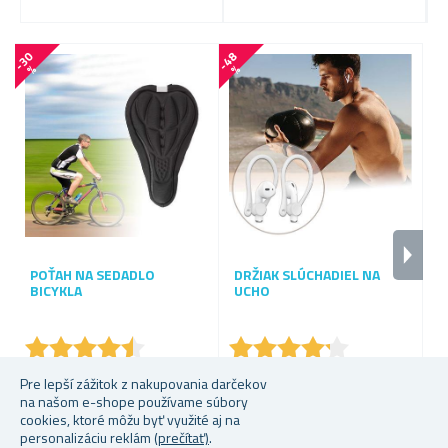
-
3
0
-
4
8
%
%
POŤAH NA SEDADLO
DRŽIAK SLÚCHADIEL NA
M
BICYKLA
UCHO
★
★
★
★
★
★
★
★
★
★
★
★
★
★
★
★
★
★
★
★
Skladem
Skladem
S
Pre lepší zážitok z nakupovania darčekov
na našom e-shope používame súbory
Od 2,52 €
Od 0,64 €
Od
cookies, ktoré môžu byť využité aj na
personalizáciu reklám
(prečítať)
.