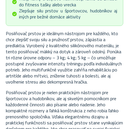
do fitness tašky alebo vrecka
Zlepšuje silu prstov u športovcov, hudobníkov aj
iných pre bežné domáce aktivity
Posilňovač prstov je ideálnym nástrojom pre každého, kto
chce zlepšiť svoju silu a pružnosť prstov, zápästia a
predlaktia. Vyrobený z kvalitného silikónového materiálu, je
tento posilňovač mäkký na dotyk a zároveň odolný. Ponúka
tri rôzne úrovne odporu – 3 kg; 4 kg; 5 kg – čo umožňuje
postupné zvyšovanie intenzity tréningu podľa individuálnych
potrieb. Jeho multifunkčné využitie zahŕňa rehabilitáciu po
artritíde alebo mŕtvici, zníženie tuhosti a bolesti, ale aj
uvoľnenie stresu ako dekompresná hračka.
Posilňovač prstov je nielen praktickým nástrojom pre
športovcov a hudobníkov, ale aj skvelým pomocníkom pre
každodenné činnosti ako písanie alebo riadenie. Jeho
kompaktné rozmery a ľahká konštrukcia z neho robia ľahko
prenosného spoločníka. Vďaka elegantnému dizajnu a
praktickej funkčnosti sa posilňovač prstov stane vynikajúcim
darčekom pre každého, kto chce pracovať na svojej fyzickej