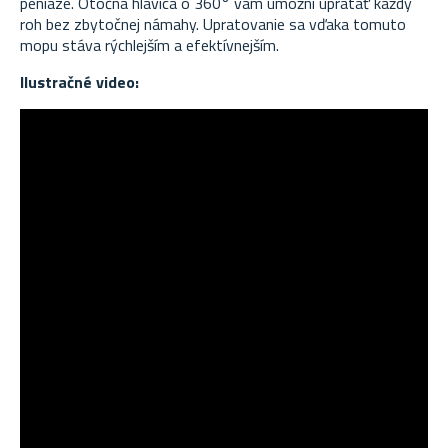
peniaze. Otočná hlavica o 360° vám umožní upratať každý
roh bez zbytočnej námahy. Upratovanie sa vďaka tomuto
mopu stáva rýchlejším a efektívnejším.
Ilustračné video: