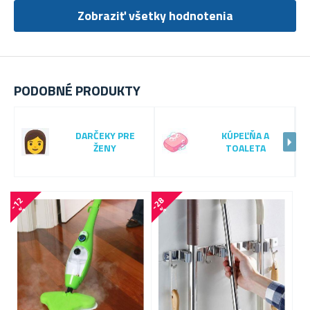
Zobraziť všetky hodnotenia
PODOBNÉ PRODUKTY
DARČEKY PRE
KÚPEĽŇA A
ŽENY
TOALETA
-
1
2
-
2
8
-
2
1
%
%