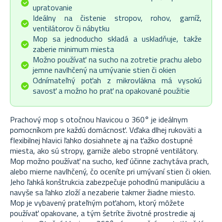
upratovanie
Ideálny na čistenie stropov, rohov, garníž,
ventilátorov či nábytku
Mop sa jednoducho skladá a uskladňuje, takže
zaberie minimum miesta
Možno používať na sucho na zotretie prachu alebo
jemne navlhčený na umývanie stien či okien
Odnímateľný poťah z mikrovlákna má vysokú
savosť a možno ho prať na opakované použitie
Prachový mop s otočnou hlavicou o 360° je ideálnym
pomocníkom pre každú domácnosť. Vďaka dlhej rukoväti a
flexibilnej hlavici ľahko dosiahnete aj na ťažko dostupné
miesta, ako sú stropy, garniže alebo stropné ventilátory.
Mop možno používať na sucho, keď účinne zachytáva prach,
alebo mierne navlhčený, čo oceníte pri umývaní stien či okien.
Jeho ľahká konštrukcia zabezpečuje pohodlnú manipuláciu a
navyše sa ľahko zloží a nezaberie takmer žiadne miesto.
Mop je vybavený prateľným poťahom, ktorý môžete
používať opakovane, a tým šetríte životné prostredie aj