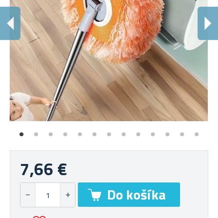
M
Ide
7,66 €