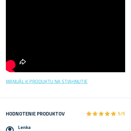
MANUÁL K PRODUKTU NA STIAHNUTIE
★
★
★
★
★
★
★
★
★
★
HODNOTENIE PRODUKTOV
5/5
Lenka