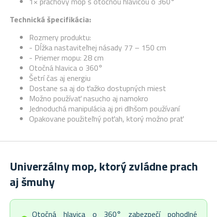
1× prachový mop s otočnou hlavicou o 360°
Technická špecifikácia:
Rozmery produktu:
- Dĺžka nastaviteľnej násady 77 – 150 cm
- Priemer mopu: 28 cm
Otočná hlavica o 360°
Šetrí čas aj energiu
Dostane sa aj do ťažko dostupných miest
Možno používať nasucho aj namokro
Jednoduchá manipulácia aj pri dlhšom používaní
Opakovane použiteľný poťah, ktorý možno prať
Univerzálny mop, ktorý zvládne prach
aj šmuhy
Otočná hlavica o 360° zabezpečí pohodlné