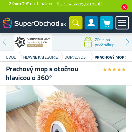
Zľava 2 €
na 1. nákup -
Stačí sa zaregistrovať!
0 produktů
Zákaznícky účet
Zľava na
prvý nákup
ÚVOD
HLAVNÉ KATEGÓRIE
DOMÁCNOSŤ
PRACHOVÝ MOP S O
Prachový mop s otočnou
★
★
★
★
★
★
★
★
★
★
hlavicou o 360°