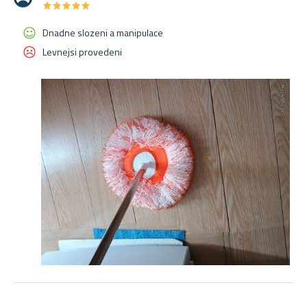
★
★
★
★
★
★
★
★
★
★
Dnadne slozeni a manipulace
Levnejsi provedeni