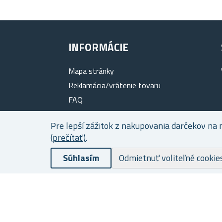
INFORMÁCIE
Mapa stránky
Reklamácia/vrátenie tovaru
FAQ
O nás
Pre lepší zážitok z nakupovania darčekov na 
Vernostný program
(prečítať)
.
Doprava a platba
Súhlasím
Odmietnuť voliteľné cookie
Ochrana osobných údajov
Obchodné Podmienky
Súbory cookies
Kontakty