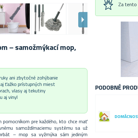
Za tento
vom – samožmýkací mop,
uky ani zbytočné zohýbanie
 aj ťažko prístupných miest
PODOBNÉ PROD
rach, vlasy aj tekutiny
 aj vinyl
DOMÁCNOS
m pomocníkom pre každého, kto chce mať
kovnému samoždímaciemu systému sa už
 chrbát – mop sa vyžmýka sám jediným