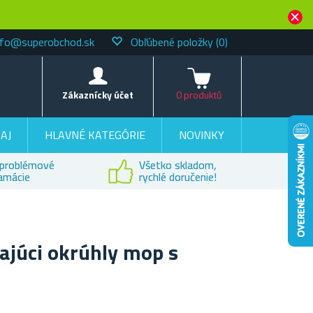
nfo@superobchod.sk
Obľúbené položky
(0)
Košík
Zákaznícky účet
0 produktů
AJ
HLAVNÉ KATEGÓRIE
NOVINKY
problémové
Všetko skladom,
lamácie
rychlé doručenie!
júci okrúhly mop s