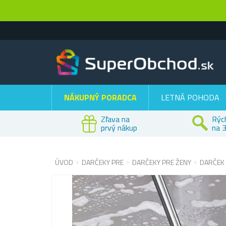
NÁKUPNÝ PORADCA
LETNÁ POHODA
Zľava na
Rýc
prvý nákup
na 3
ÚVOD
DARČEKY PRE
DARČEKY PRE ŽENY
DARČEK