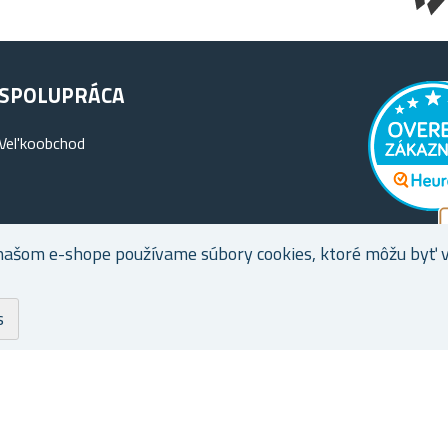
SPOLUPRÁCA
Vel'koobchod
našom e-shope používame súbory cookies, ktoré môžu byť vy
s