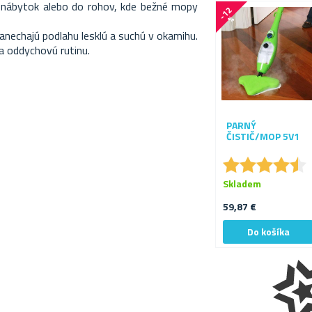
 nábytok alebo do rohov, kde bežné mopy
-
1
2
%
anechajú podlahu lesklú a suchú v okamihu.
 oddychovú rutinu.
PARNÝ
ČISTIČ/MOP 5V1
★
★
★
★
★
★
★
★
★
★
Skladem
59,87 €