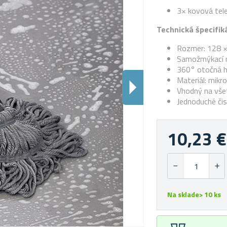
3× kovová tele
Technická špecifiká
Rozmer: 128 ×
Samožmýkací 
360° otočná h
Materiál: mikr
Vhodný na vše
Jednoduché čis
10,23 €
Na sklade> 10 ks