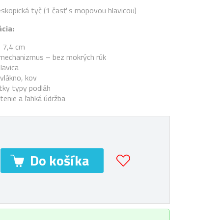
skopická tyč (1 časť s mopovou hlavicou)
cia:
 7,4 cm
mechanizmus – bez mokrých rúk
lavica
ovlákno, kov
tky typy podláh
tenie a ľahká údržba