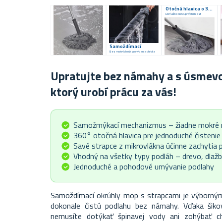
Otočná hlavica o 360°
Do ťažko dostupných miest
Samoždímací
Bez mokrých rúk a ohýbania chrbta
Upratujte bez námahy a s úsme
ktorý urobí prácu za vás!
Samožmýkací mechanizmus – žiadne mokré r
360° otočná hlavica pre jednoduché čistenie
Savé strapce z mikrovlákna účinne zachytia p
Vhodný na všetky typy podláh – drevo, dlažbu
Jednoduché a pohodové umývanie podlahy
Samoždímací okrúhly mop s strapcami je výborný
dokonale čistú podlahu bez námahy. Vďaka ši
nemusíte dotýkať špinavej vody ani zohýbať