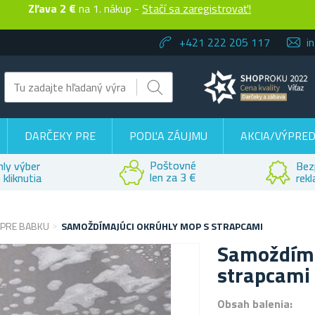
Zľava 2 €
na 1. nákup -
Stačí sa zaregistrovať!
+421 222 205 117
i
DARČEKY PRE
PODĽA ZÁUJMU
AKCIA/VÝPRED
Poštovné
hly výber
Bez
len za 3 €
 kliknutia
rek
 PRE BABKU
SAMOŽDÍMAJÚCI OKRÚHLY MOP S STRAPCAMI
Samoždíma
strapcami
Obsah balenia: