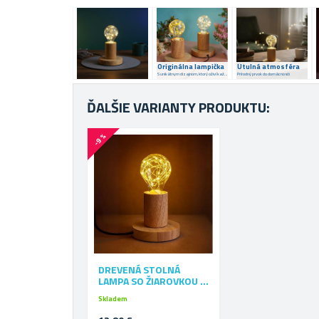
Originálna lampička
Útulná atmosféra
S unikátnym dizajnom, ktorý oživí každý interiér
Prírodný prvok do domácnosti
ĎALŠIE VARIANTY PRODUKTU:
-9 %
DREVENÁ STOLNÁ
LAMPA SO ŽIAROVKOU -
TEPLÉ SVETLO
Skladem