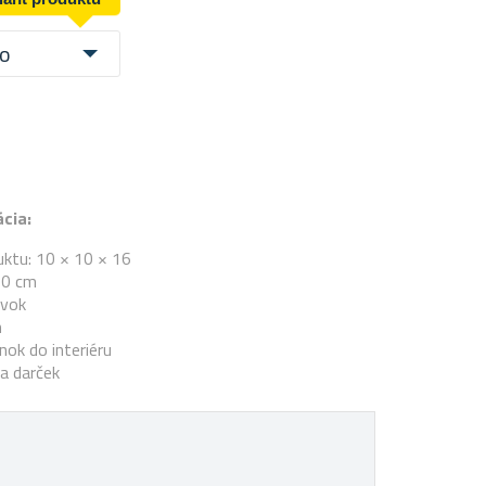
lo
cia:
ktu: 10 × 10 × 16
60 cm
rvok
n
nok do interiéru
a darček