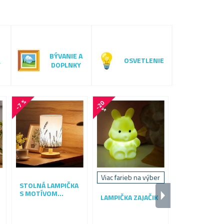
BÝVANIE A
OSVETLENIE
Y
DOPLNKY
-7 %
-
2
0
-
1
8
%
%
Viac farieb na výber
STOLNÁ LAMPIČKA
MÚDRA LED
S MOTÍVOM
LAMPIČKA
LAMPIČKA ZAJAČIK
PRÍRODY
MENIACE FA