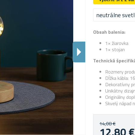
neutrálne svet
Obsah balenia:
1× žiarovka
1× stojan
Technická špecifiká
Rozmery produ
Dĺžka kábla: 1
Dekoratívny p
Unikátny dizaj
Originálny dopl
Skvelý nápad n
14,08 €
12,80 €