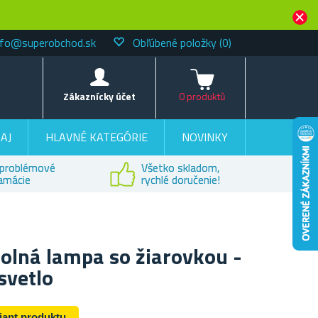
nfo@superobchod.sk
Obľúbené položky
(0)
Košík
Zákaznícky účet
0 produktů
AJ
HLAVNÉ KATEGÓRIE
NOVINKY
problémové
Všetko skladom,
lamácie
rychlé doručenie!
olná lampa so žiarovkou -
svetlo
riant produktu