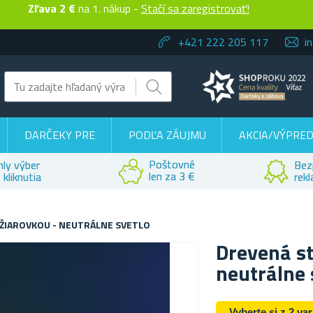
Zľava 2 €
na 1. nákup -
Stačí sa zaregistrovať!
+421 222 205 117
i
DARČEKY PRE
PODĽA ZÁUJMU
AKCIA/VÝPRED
Poštovné
hly výber
Bez
len za 3 €
 kliknutia
rek
ŽIAROVKOU - NEUTRÁLNE SVETLO
Drevená st
neutrálne 
Vyberte si z 2 va