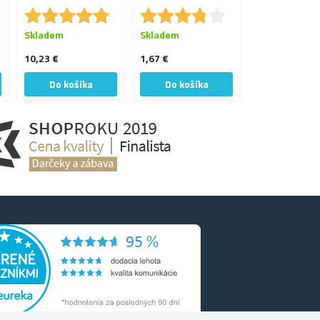
★
★
★
★
★
★
★
★
★
★
★
★
★
★
★
★
★
★
★
★
Skladem
Skladem
Skladem
10,23 €
1,67 €
14,93 €