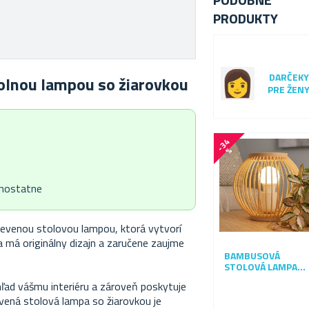
PRODUKTY
DARČEKY
tolnou lampou so žiarovkou
PRE ŽEN
-
3
4
%
amostatne
drevenou stolovou lampou, ktorá vytvorí
 má originálny dizajn a zaručene zaujme
BAMBUSOVÁ
STOLOVÁ LAMPA S
LED ŽIAROVKOU,
ľad vášmu interiéru a zároveň poskytuje
TEPLÁ BIELA
evená stolová lampa so žiarovkou je