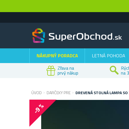
NÁKUPNÝ PORADCA
LETNÁ POHODA
Zľava na
Rýc
prvý nákup
na 3
ÚVOD
DARČEKY PRE
DREVENÁ STOLNÁ LAMPA SO 
-9 %