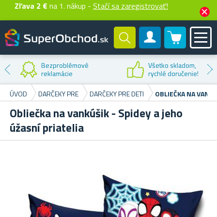
Zľava 2 €
na 1. nákup -
Stačí sa zaregistrovať!
0 produktů
Zákaznícky účet
Bezproblémové
Všetko skladom,
reklamácie
rychlé doručenie!
ÚVOD
DARČEKY PRE
DARČEKY PRE DETI
OBLIEČKA NA VANKÚŠ
Obliečka na vankúšik - Spidey a jeho
úžasní priatelia