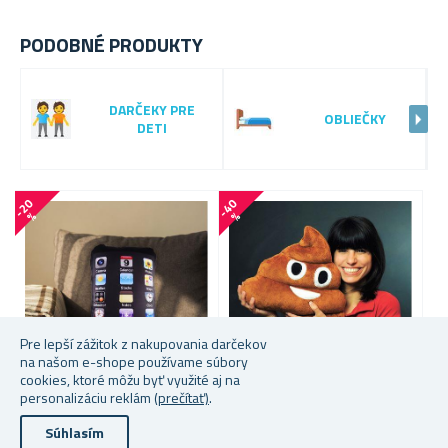
PODOBNÉ PRODUKTY
DARČEKY PRE
OBLIEČKY
DETI
-
2
0
-
4
0
-
5
6
%
%
Pre lepší zážitok z nakupovania darčekov
na našom e-shope používame súbory
cookies, ktoré môžu byť využité aj na
personalizáciu reklám
(prečítať)
.
VANKÚŠ IPHONE
PLYŠOVÝ VANKÚŠIK
A
Súhlasím
HOVIENKO