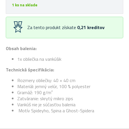
1 ks na sklade
Za tento produkt získate
0,21
kreditov
Obsah balenia:
1x obliečka na vankúšik
Technická špecifikácia:
Rozmery obliečky: 40 × 40 cm
Materiál: jemný velúr, 100 % polyester
Gramáž: 190 g/m²
Zatváranie: skrytý mikro zips
Vankúš nie je súčasťou balenia
Motív Spideyho, Spina a Ghost-Spidera