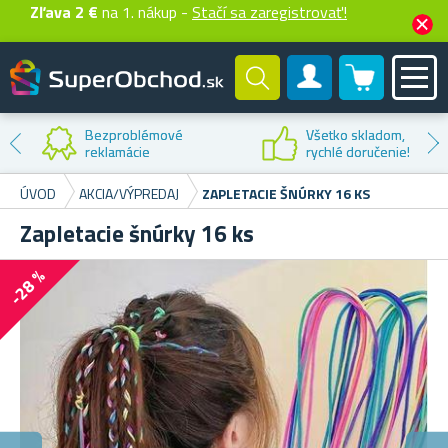
Zľava 2 €
na 1. nákup -
Stačí sa zaregistrovať!
0 produktů
Zákaznícky účet
Bezproblémové
Všetko skladom,
reklamácie
rychlé doručenie!
ÚVOD
AKCIA/VÝPREDAJ
ZAPLETACIE ŠNÚRKY 16 KS
Zapletacie šnúrky 16 ks
-28 %