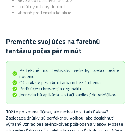
Skvelé do rozličných účesov
Unikátny módny doplnok
Vhodné pre tematické akcie
Premeňte svoj účes na farebnú
fantáziu počas pár minút
Perfektné na festivaly, večierky alebo bežné
nosenie
Oživí vlasy pestrými farbami bez farbenia
Pridá účesu hravosť a originalitu
Jednoduchá aplikácia – stačí zapliesť do vrkôčikov
Túžite po zmene účesu, ale nechcete si farbiť vlasy?
Zapletacie šnúrky sú perfektnou voľbou, ako dosiahnuť
výrazný vzhľad bez akéhokoľvek poškodenia vlasov. Môžete
ich zapliesť do vrkočov alebo len omotať okolo copu. Vďaka