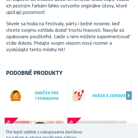
ich pestrým farbám ľahko vytvoríte originálne účesy, ktoré
upútajú pozornosť.
Skvele sa hodia na festivaly, párty i bežné nosenie, keď
chcete svojmu vzhľadu dodať trochu hravosti. Navyše sú
opakovane použiteľné, takže s nimi môžete experimentovať
stále dokola. Pridajte svojim vlasom nový rozmer a
vyskúšajte tento módny hit!
PODOBNÉ PRODUKTY
DARČEK PRE
KRÁSA A ZDRAVIE
TEENAGERA
-
4
0
-
7
6
-
4
3
%
%
Pre lepší zážitok z nakupovania darčekov
na našom e-shope používame súbory