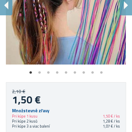
P
Je
2,10 €
1,50 €
Množstevné zľavy
Pri kúpe 1 kusu
1,50 € / ks
Pri kúpe 2 kusů
1,28 € / ks
Pri kúpe 3 a viac balení
1,07 € / ks